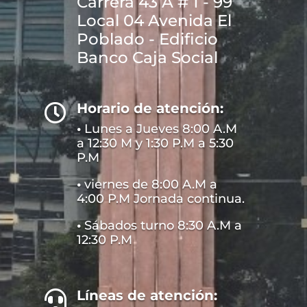
Carrera 43 A # 1 - 99
Local 04 Avenida El
Poblado - Edificio
Banco Caja Social
Horario de atención:

•
Lunes a Jueves 8:00 A.M
a 12:30 M y 1:30 P.M a 5:30
P.M
•
viernes de 8:00 A.M a
4:00 P.M Jornada continua.
•
Sábados turno 8:30 A.M a
12:30 P.M
Líneas de atención:
