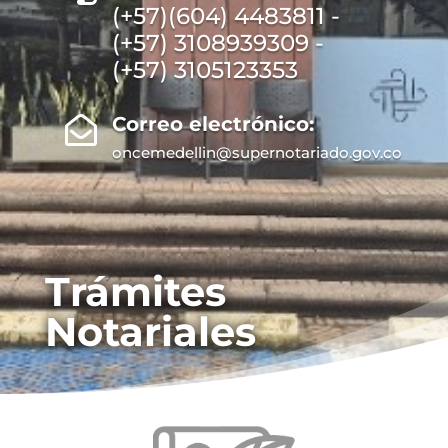
(+57)(604) 4483811 -
(+57) 3108939309 -
(+57) 3105123353
Correo electrónico:

oncemedellin@supernotariado.gov.co
Trámites
Notariales