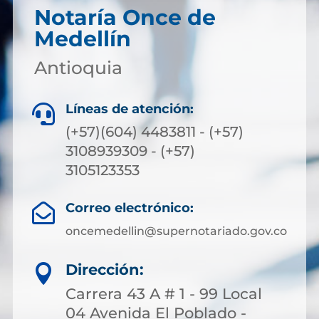
Notaría Once de
Medellín
Antioquia
Líneas de atención:

(+57)(604) 4483811 - (+57)
3108939309 - (+57)
3105123353
Correo electrónico:

oncemedellin@supernotariado.gov.co
Dirección:

Carrera 43 A # 1 - 99 Local
04 Avenida El Poblado -