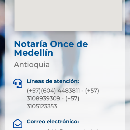
Notaría Once de
Medellín
Antioquia
Líneas de atención:

(+57)(604) 4483811 - (+57)
3108939309 - (+57)
3105123353
Correo electrónico:
