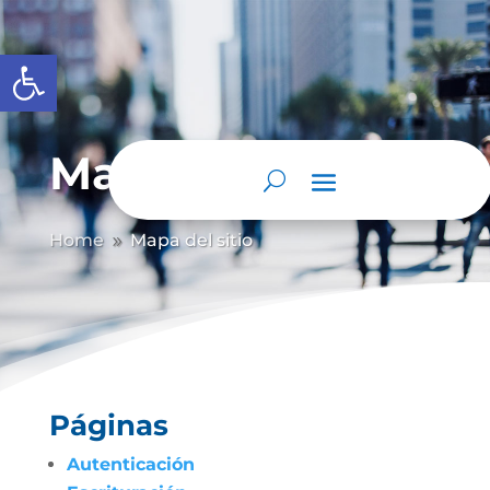
Abrir barra de herramientas
Mapa del sitio
Home
Mapa del sitio
9
Páginas
Autenticación