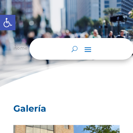
Abrir barra de herramientas
Home
Galeria
Galería
9
9
Galería