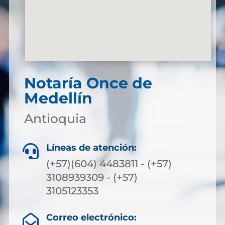
Notaría Once de
Medellín
Antioquia
Líneas de atención:

(+57)(604) 4483811 - (+57)
3108939309 - (+57)
3105123353
Correo electrónico:
