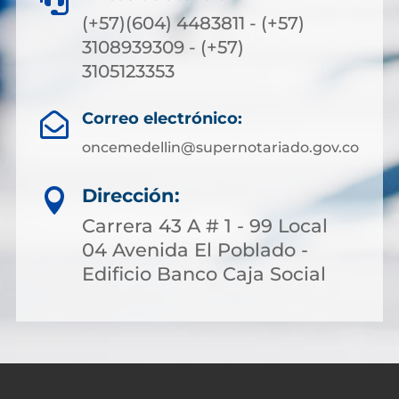

(+57)(604) 4483811 - (+57)
3108939309 - (+57)
3105123353
Correo electrónico:

oncemedellin@supernotariado.gov.co
Dirección:

Carrera 43 A # 1 - 99 Local
04 Avenida El Poblado -
Edificio Banco Caja Social