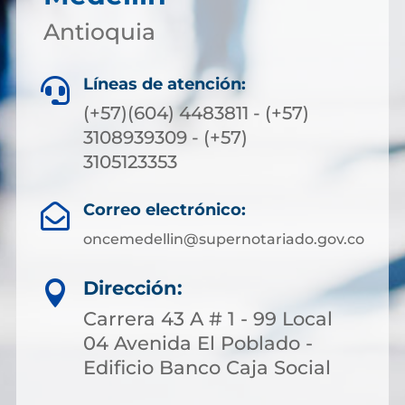
Antioquia
Líneas de atención:

(+57)(604) 4483811 - (+57)
3108939309 - (+57)
3105123353
Correo electrónico:

oncemedellin@supernotariado.gov.co
Dirección:

Carrera 43 A # 1 - 99 Local
04 Avenida El Poblado -
Edificio Banco Caja Social