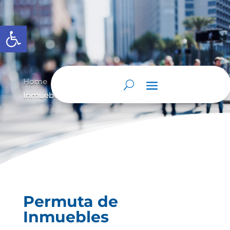
Abrir barra de herramientas
Home
Permuta de Inmuebles
Permuta de
9
9
Inmuebles
Permuta de
Inmuebles