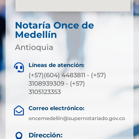
Notaría Once de
Medellín
Antioquia
Líneas de atención:

(+57)(604) 4483811 - (+57)
3108939309 - (+57)
3105123353
Correo electrónico:

oncemedellin@supernotariado.gov.co
Dirección:
