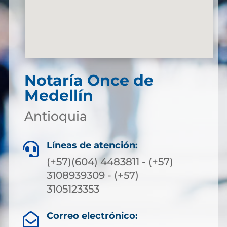
Notaría Once de
Medellín
Antioquia
Líneas de atención:

(+57)(604) 4483811 - (+57)
3108939309 - (+57)
3105123353
Correo electrónico:
