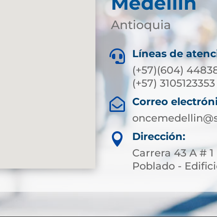
Medellín
Antioquia
Líneas de atenc

(+57)(604) 44838
(+57) 3105123353
Correo electrón

oncemedellin@s
Dirección:

Carrera 43 A # 1
Poblado - Edific