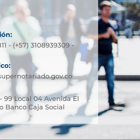
ión:
11 - (+57) 3108939309 -
ico:
upernotariado.gov.co
 - 99 Local 04 Avenida El
io Banco Caja Social