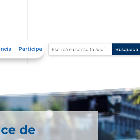
encia
Participa
es »
nce de