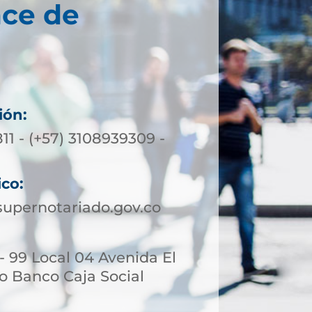
nce de
ión:
11 - (+57) 3108939309 -
ico:
upernotariado.gov.co
 - 99 Local 04 Avenida El
io Banco Caja Social