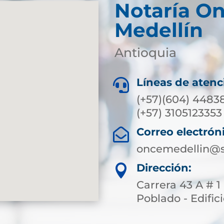
Notaría O
Medellín
Antioquia
Líneas de atenc

(+57)(604) 44838
(+57) 3105123353
Correo electrón

oncemedellin@s
Dirección:

Carrera 43 A # 1
Poblado - Edific