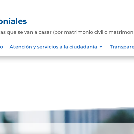
oniales
as que se van a casar (por matrimonio civil o matrimon
o podrán tener, para incluirlos o no en la futura sociedad
io
Atención y servicios a la ciudadanía
Transpar
matrimonio. Las capitulaciones se deben...