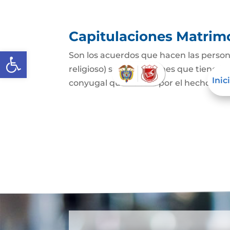
Capitulaciones Matrim
Abrir barra de herramientas
Son los acuerdos que hacen las person
religioso) sobre los bienes que tienen 
Inic
conyugal que nacerá por el hecho del 