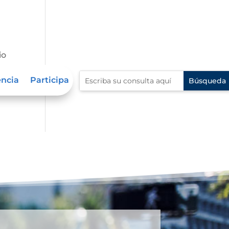
io
encia
Participa