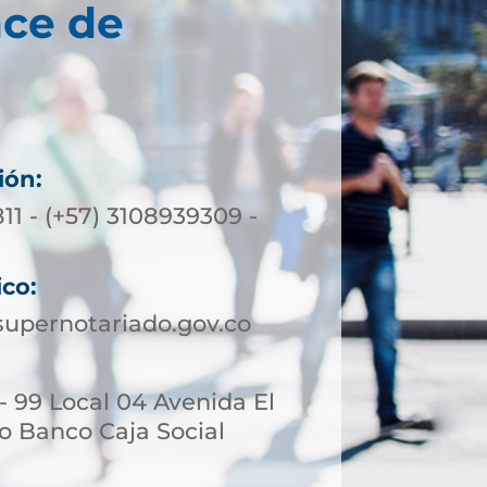
nce de
ión:
11 - (+57) 3108939309 -
ico:
upernotariado.gov.co
 - 99 Local 04 Avenida El
io Banco Caja Social