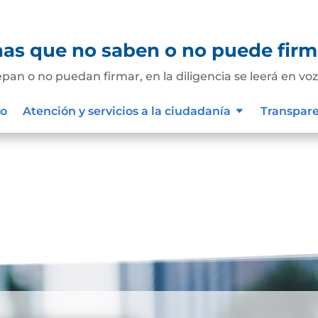
nas que no saben o no puede firm
an o no puedan firmar, en la diligencia se leerá en vo
r un testigo presentado por el interesado. De esta
io
Atención y servicios a la ciudadanía
Transpar
, el notario dejará constancia en el mismo...