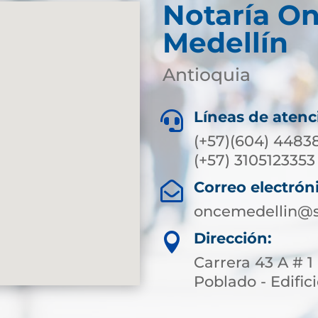
Notaría O
Medellín
Antioquia
Líneas de atenc

(+57)(604) 44838
(+57) 3105123353
Correo electrón

oncemedellin@s
Dirección:

Carrera 43 A # 1
Poblado - Edific