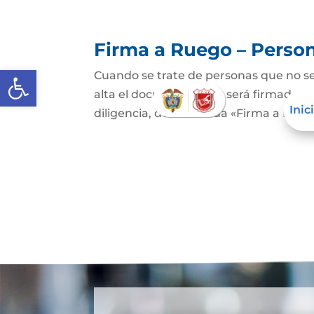
Firma a Ruego – Perso
Abrir barra de herramientas
Cuando se trate de personas que no sep
alta el documento que será firmado po
Inic
diligencia, denominada «Firma a Ruego»