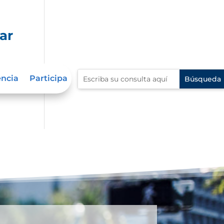
ar
z
encia
Participa