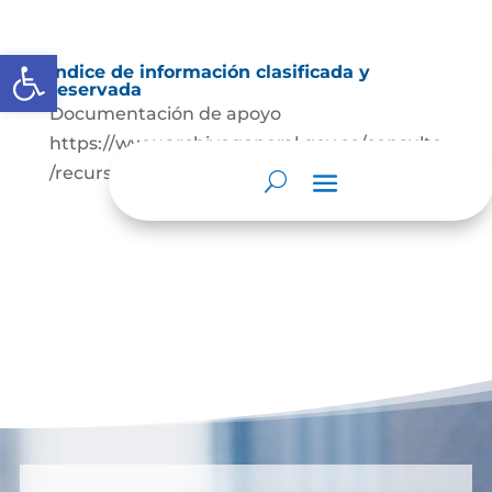
Abrir barra de herramientas
Índice de información clasificada y
reservada
Documentación de apoyo
https://www.archivogeneral.gov.co/consulte
/recursos/publicaciones