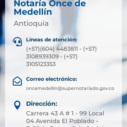
Notaría Once de
Medellín
Antioquia
Líneas de atención:

(+57)(604) 4483811 - (+57)
3108939309 - (+57)
3105123353
Correo electrónico:

oncemedellin@supernotariado.gov.co
Dirección:

Carrera 43 A # 1 - 99 Local
04 Avenida El Poblado -