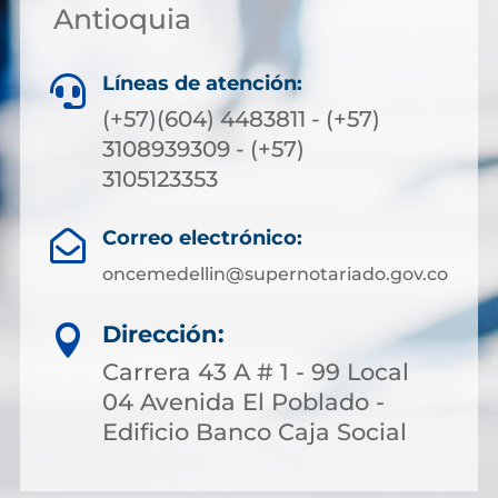
Antioquia
Líneas de atención:

(+57)(604) 4483811 - (+57)
3108939309 - (+57)
3105123353
Correo electrónico:

oncemedellin@supernotariado.gov.co
Dirección:

Carrera 43 A # 1 - 99 Local
04 Avenida El Poblado -
Edificio Banco Caja Social