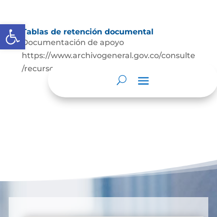
Abrir barra de herramientas
Tablas de retención documental
Documentación de apoyo
https://www.archivogeneral.gov.co/consulte
/recursos/publicaciones