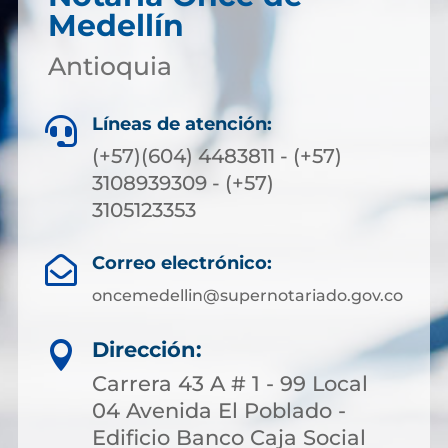
Medellín
Antioquia
Líneas de atención:

(+57)(604) 4483811 - (+57)
3108939309 - (+57)
3105123353
Correo electrónico:

oncemedellin@supernotariado.gov.co
Dirección:

Carrera 43 A # 1 - 99 Local
04 Avenida El Poblado -
Edificio Banco Caja Social